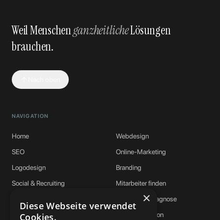
Weil Menschen
ganzheitliche
Lösungen
brauchen.
Nach oben
NAVIGATION
Home
Webdesign
SEO
Online-Marketing
Logodesign
Branding
Social & Recruiting
Mitarbeiter finden
×
PhysioDesk
Webseiten-Diagnose
Diese Webseite verwendet
Ratgeber
Klartext-Session
Cookies.