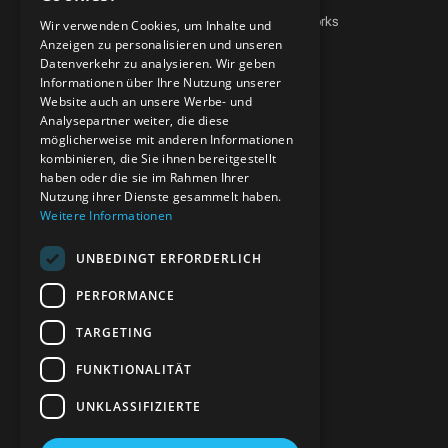
Karriere
Über Grundworks
Wir verwenden Cookies, um Inhalte und
Anzeigen zu personalisieren und unseren
Warum Grundworks
Datenverkehr zu analysieren. Wir geben
Informationen über Ihre Nutzung unserer
Website auch an unsere Werbe- und
Analysepartner weiter, die diese
UNSERE MARKEN
möglicherweise mit anderen Informationen
kombinieren, die Sie ihnen bereitgestellt
GrundSec
haben oder die sie im Rahmen Ihrer
GrundFuture
Nutzung ihrer Dienste gesammelt haben.
Grund Health
Weitere Informationen
Narrative Pulse
Alle Marken
UNBEDINGT ERFORDERLICH
PERFORMANCE
KONTAKT
TARGETING
seb@grundworks.de
FUNKTIONALITÄT
+491579-2380246
UNKLASSIFIZIERTE
Direkt schreiben