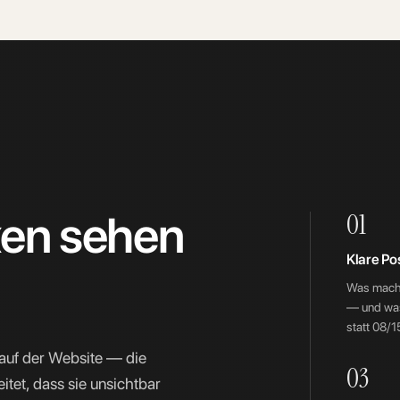
xen sehen
01
Klare Po
Was macht
— und was
statt 08/
auf der Website — die
03
tet, dass sie unsichtbar