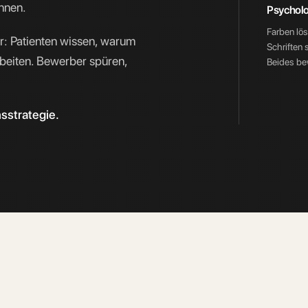
önnen.
Psycholo
Farben lö
r: Patienten wissen, warum
Schriften 
rbeiten. Bewerber spüren,
Beides bew
nsstrategie.