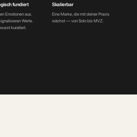
gisch fundiert
Skalierbar
sen Emotionen aus.
Eine Marke, die mit deiner Praxis
signalisieren Werte.
wächst — von Solo bis MVZ.
usst kuratiert.