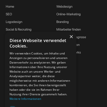
Home
Webdesign
SEO
Online-Marketing
Logodesign
Branding
Social & Recruiting
Mitarbeiter finden
×
PhysioDesk
Webseiten-Diagnose
Diese Webseite verwendet
Ratgeber
Klartext-Session
Cookies.
Karriere
Über Grundworks
Wir verwenden Cookies, um Inhalte und
Anzeigen zu personalisieren und unseren
Warum Grundworks
Datenverkehr zu analysieren. Wir geben
Informationen über Ihre Nutzung unserer
Website auch an unsere Werbe- und
Analysepartner weiter, die diese
UNSERE MARKEN
möglicherweise mit anderen Informationen
kombinieren, die Sie ihnen bereitgestellt
GrundSec
haben oder die sie im Rahmen Ihrer
GrundFuture
Nutzung ihrer Dienste gesammelt haben.
Grund Health
Weitere Informationen
Narrative Pulse