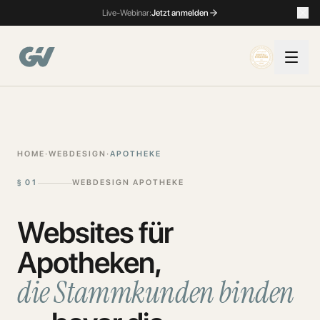
Live-Webinar:
Jetzt anmelden
HOME
·
WEBDESIGN
·
APOTHEKE
§
01
WEBDESIGN APOTHEKE
Websites für
Apotheken,
die Stammkunden binden