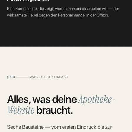
Eine Karriereseite, die zeigt, warum man bei dir arbeiten will — der
wirksamste Hebel gegen den Personalmangel in der Offizin.
§
03
WAS DU BEKOMMST
Apotheke
-
Alles, was deine
Website
braucht.
Sechs Bausteine — vom ersten Eindruck bis zur